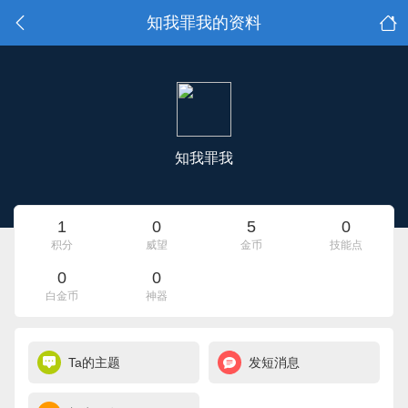
知我罪我的资料
知我罪我
1
0
5
0
积分
威望
金币
技能点
0
0
白金币
神器
Ta的主题
发短消息