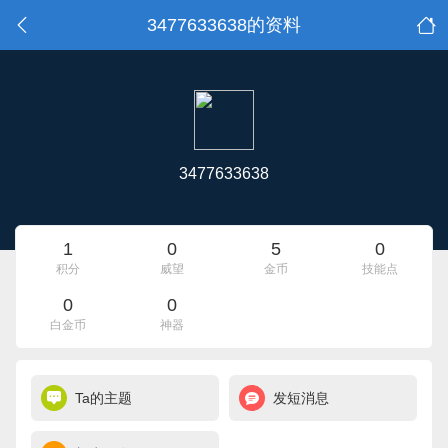
3477633638的资料
3477633638
1
0
5
0
积分
威望
金币
技能点
0
0
白金币
神器
Ta的主题
发短消息