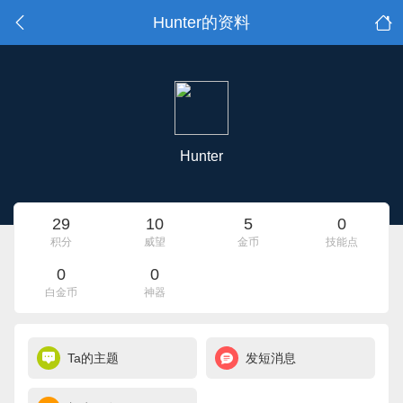
Hunter的资料
Hunter
29
10
5
0
积分
威望
金币
技能点
0
0
白金币
神器
Ta的主题
发短消息