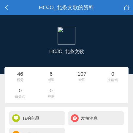
HOJO_北条文歌的资料
HOJO_北条文歌
46
6
107
0
积分
威望
金币
技能点
0
0
白金币
神器
Ta的主题
发短消息