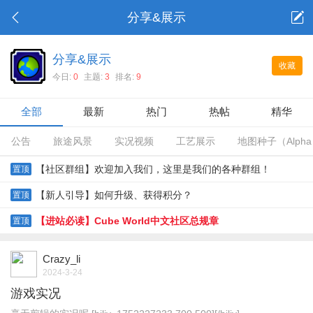
分享&展示
分享&展示
收藏
今日:
0
主题:
3
排名:
9
全部
最新
热门
热帖
精华
公告
旅途风景
实况视频
工艺展示
地图种子（Alph
【社区群组】欢迎加入我们，这里是我们的各种群组！
置顶
【新人引导】如何升级、获得积分？
置顶
【进站必读】Cube World中文社区总规章
置顶
Crazy_li
2024-3-24
游戏实况