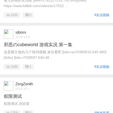
毫无剪辑的实况呢 [biliv=1752227233,700,500][/biliv]
https://www.bilibili.com/video/av17522 ...
2435
0
#实况视频
xjboss
2019-10-8
邪恶のcubeworld 游戏实况 第一集
这是楼主做的几个辣鸡视频 凑合看吧 [biliv=av70385818,640,480]
[/biliv] [biliv=7038587,640,48 ...
2399
1
#实况视频
ZergZenith
2019-10-1
权限测试
权限测试 勿回复
1758
0
#旅途风景