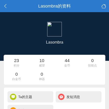
Lasombra的资料
Lasombra
23
10
44
0
积分
威望
金币
技能点
0
0
白金币
神器
Ta的主题
发短消息