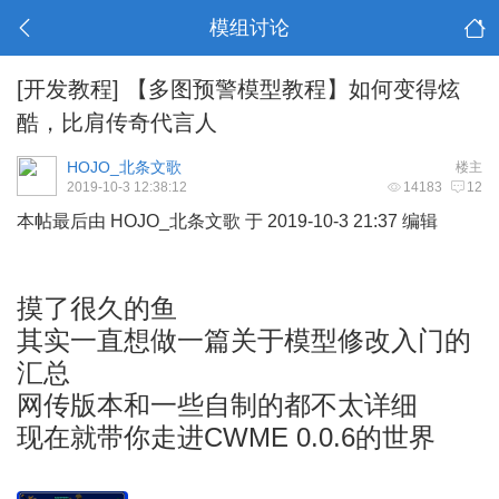
模组讨论
[开发教程]
【多图预警模型教程】如何变得炫
酷，比肩传奇代言人
HOJO_北条文歌
楼主
2019-10-3 12:38:12
14183
12
本帖最后由 HOJO_北条文歌 于 2019-10-3 21:37 编辑
摸了很久的鱼
其实一直想做一篇关于模型修改入门的
汇总
网传版本和一些自制的都不太详细
CWME 0.0.6
现在就带你走进
的世界